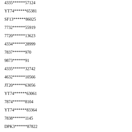
4335******57124
YT74******65381
SF13******86025
7732******55919
7720******13623
4334******28999
7837******970
9873******91
4335******32742
4632******10566
JT20******63056
YT74******63061
7874******8104
YT74******83364
7838******1145
DPK3******87822