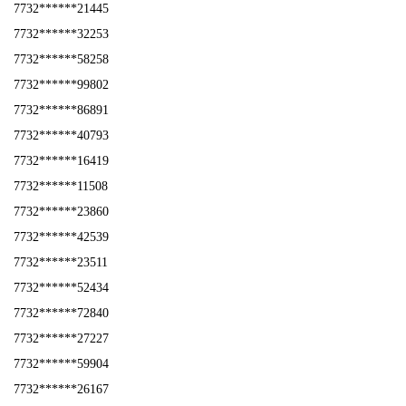
7732******21445
7732******32253
7732******58258
7732******99802
7732******86891
7732******40793
7732******16419
7732******11508
7732******23860
7732******42539
7732******23511
7732******52434
7732******72840
7732******27227
7732******59904
7732******26167