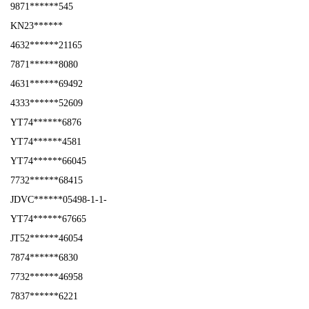
9871******545
KN23******
4632******21165
7871******8080
4631******69492
4333******52609
YT74******6876
YT74******4581
YT74******66045
7732******68415
JDVC******05498-1-1-
YT74******67665
JT52******46054
7874******6830
7732******46958
7837******6221