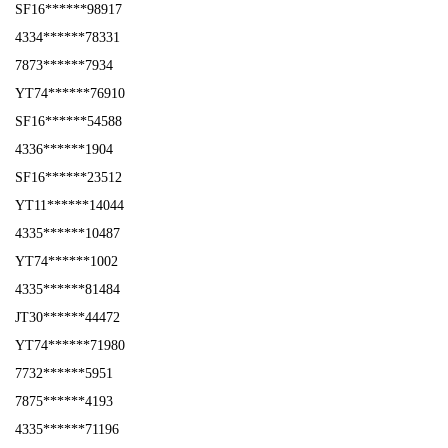
SF16******98917
4334******78331
7873******7934
YT74******76910
SF16******54588
4336******1904
SF16******23512
YT11******14044
4335******10487
YT74******1002
4335******81484
JT30******44472
YT74******71980
7732******5951
7875******4193
4335******71196