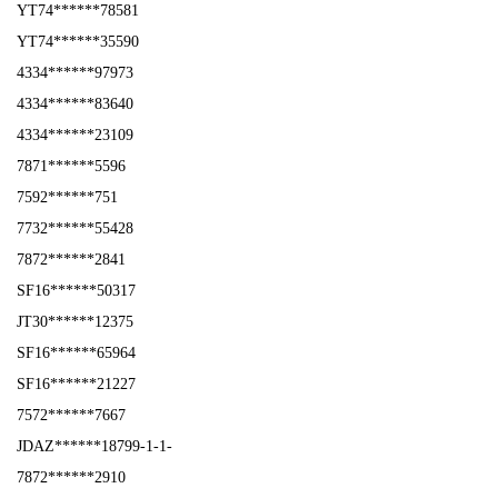
YT74******78581
YT74******35590
4334******97973
4334******83640
4334******23109
7871******5596
7592******751
7732******55428
7872******2841
SF16******50317
JT30******12375
SF16******65964
SF16******21227
7572******7667
JDAZ******18799-1-1-
7872******2910