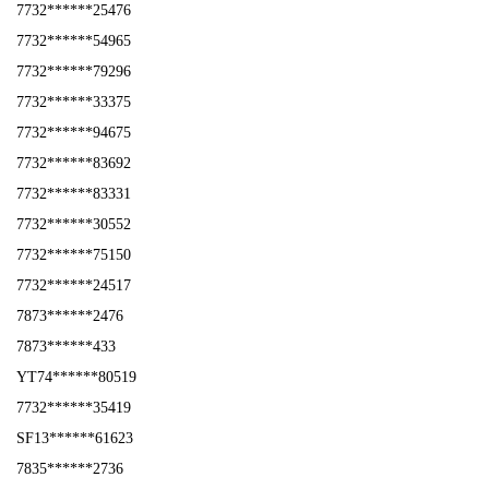
7732******25476
7732******54965
7732******79296
7732******33375
7732******94675
7732******83692
7732******83331
7732******30552
7732******75150
7732******24517
7873******2476
7873******433
YT74******80519
7732******35419
SF13******61623
7835******2736