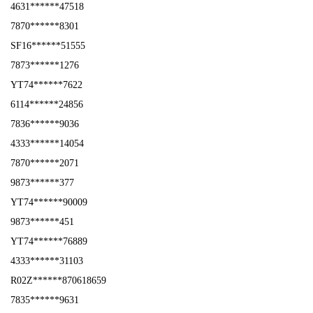
4631******47518
7870******8301
SF16******51555
7873******1276
YT74******7622
6114******24856
7836******9036
4333******14054
7870******2071
9873******377
YT74******90009
9873******451
YT74******76889
4333******31103
R02Z******870618659
7835******9631