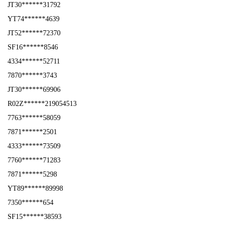
JT30******31792
YT74******4639
JT52******72370
SF16******8546
4334******52711
7870******3743
JT30******69906
R02Z******219054513
7763******58059
7871******2501
4333******73509
7760******71283
7871******5298
YT89******89998
7350******654
SF15******38593