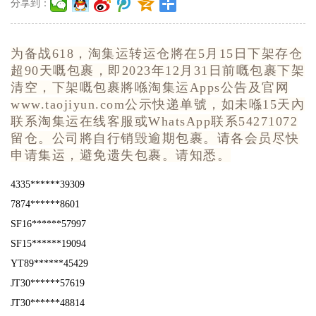
分享到：
为备战618，淘集运转运仓將在5月15日下架存仓
超90天嘅包裹，即2023年12月31日前嘅包裹下架
清空，下架嘅包裹將喺淘集运Apps公告及官网
www.taojiyun.com公示快递单號，如未喺15天內
联系淘集运在线客服或WhatsApp联系54271072
留仓。公司將自行销毁逾期包裹。请各会员尽快
申请集运，避免遗失包裹。请知悉。
4335******39309
7874******8601
SF16******57997
SF15******19094
YT89******45429
JT30******57619
JT30******48814