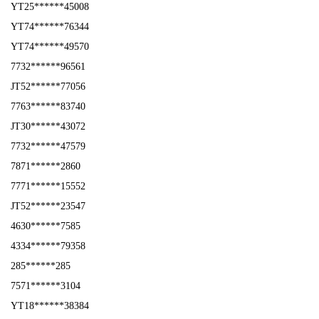
YT25******45008
YT74******76344
YT74******49570
7732******96561
JT52******77056
7763******83740
JT30******43072
7732******47579
7871******2860
7771******15552
JT52******23547
4630******7585
4334******79358
285******285
7571******3104
YT18******38384