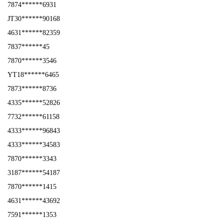
7874******6931
JT30******90168
4631******82359
7837******45
7870******3546
YT18******6465
7873******8736
4335******52826
7732******61158
4333******96843
4333******34583
7870******3343
3187******54187
7870******1415
4631******43692
7591******1353