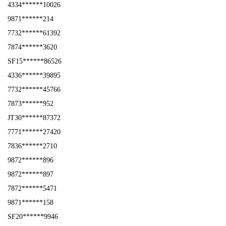
4334******10026
9871******214
7732******61392
7874******3620
SF15******86526
4336******39895
7732******45766
7873******952
JT30******87372
7771******27420
7836******2710
9872******896
9872******897
7872******5471
9871******158
SF20******9946