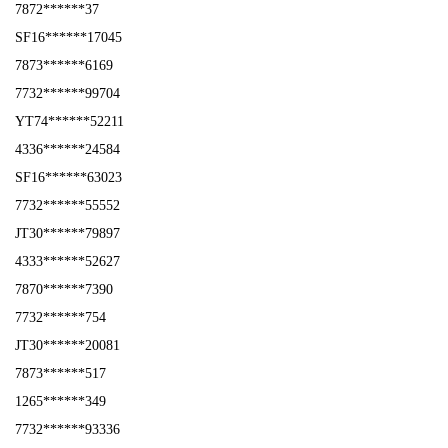
7872******37
SF16******17045
7873******6169
7732******99704
YT74******52211
4336******24584
SF16******63023
7732******55552
JT30******79897
4333******52627
7870******7390
7732******754
JT30******20081
7873******517
1265******349
7732******93336