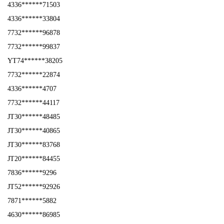
4336******71503
4336******33804
7732******96878
7732******99837
YT74******38205
7732******22874
4336******4707
7732******44117
JT30******48485
JT30******40865
JT30******83768
JT20******84455
7836******9296
JT52******92926
7871******5882
4630******86985