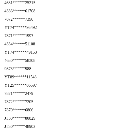
4631******25215
4336******61708
7872******7396
YT74******95492
7871******1997
4334******51108
YT74******49153
4630******58308
9873******988
YT89******11548
YT25******86597
7871******2479
7872******7205
7870******6806
JT30******80829
JT30******48902