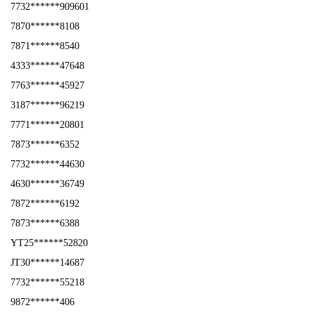
7732******909601
7870******8108
7871******8540
4333******47648
7763******45927
3187******96219
7771******20801
7873******6352
7732******44630
4630******36749
7872******6192
7873******6388
YT25******52820
JT30******14687
7732******55218
9872******406