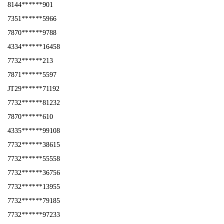
8144******901
7351******5966
7870******9788
4334******16458
7732******213
7871******5597
JT29******71192
7732******81232
7870******610
4335******99108
7732******38615
7732******55558
7732******36756
7732******13955
7732******79185
7732******97233