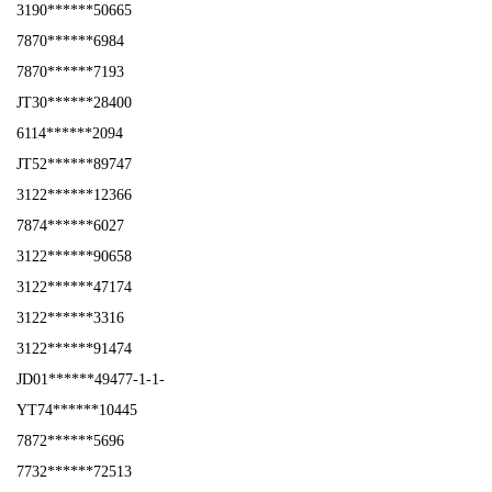
3190******50665
7870******6984
7870******7193
JT30******28400
6114******2094
JT52******89747
3122******12366
7874******6027
3122******90658
3122******47174
3122******3316
3122******91474
JD01******49477-1-1-
YT74******10445
7872******5696
7732******72513