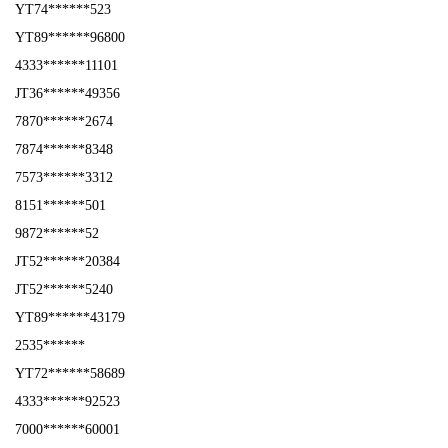
YT74******523
YT89******96800
4333******11101
JT36******49356
7870******2674
7874******8348
7573******3312
8151******501
9872******52
JT52******20384
JT52******5240
YT89******43179
2535******
YT72******58689
4333******92523
7000******60001