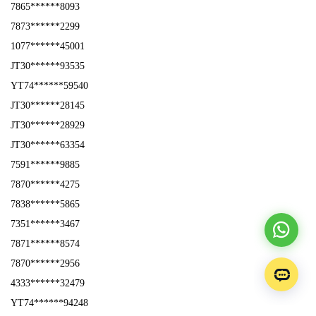
7865******8093
7873******2299
1077******45001
JT30******93535
YT74******59540
JT30******28145
JT30******28929
JT30******63354
7591******9885
7870******4275
7838******5865
7351******3467
7871******8574
7870******2956
4333******32479
YT74******94248