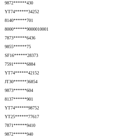
9872******430
YT74******34252
8140******701
8000******9000010001
7873******6436
9855******75
SF16******28373
7591******6884
YT74******42152
JT30******36854
9873******604
8137******901
YT74******98752
YT25******77617
7871******9410
9872******940