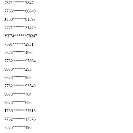
7871******7847
7763******60840
JT30******81597
7771******31470
YT74******78247
7591******2931
7874******4962
7732******97864
9873******293
9873******908
7732******93549
9873******704
9873******686
JT30******27613
7732******17576
7575******496