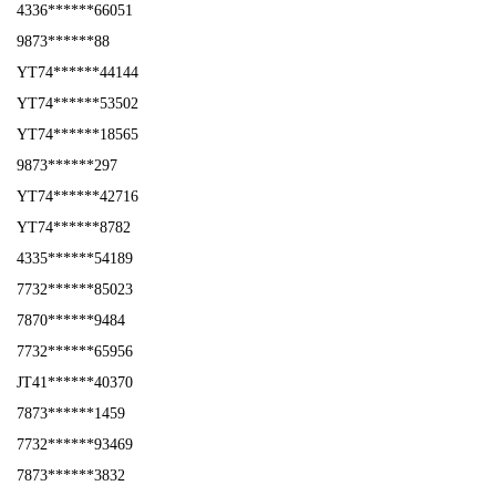
4336******66051
9873******88
YT74******44144
YT74******53502
YT74******18565
9873******297
YT74******42716
YT74******8782
4335******54189
7732******85023
7870******9484
7732******65956
JT41******40370
7873******1459
7732******93469
7873******3832