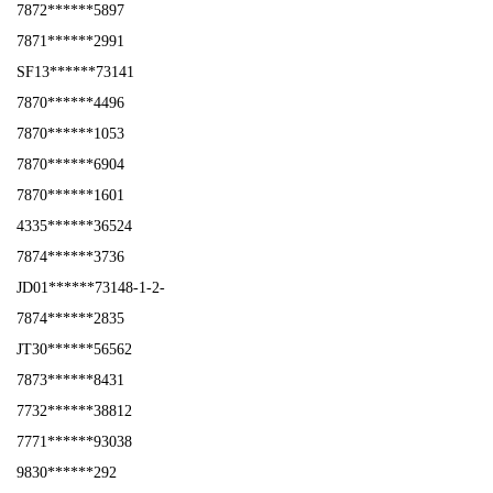
7872******5897
7871******2991
SF13******73141
7870******4496
7870******1053
7870******6904
7870******1601
4335******36524
7874******3736
JD01******73148-1-2-
7874******2835
JT30******56562
7873******8431
7732******38812
7771******93038
9830******292