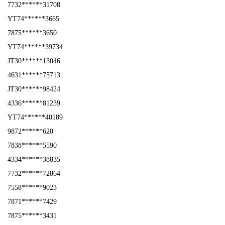
7732******31708
YT74******3665
7875******3650
YT74******39734
JT30******13046
4631******75713
JT30******98424
4336******81239
YT74******40189
9872******620
7838******5590
4334******38835
7732******72864
7558******9023
7871******7429
7875******3431