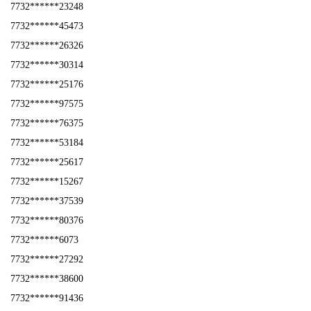
7732******23248
7732******45473
7732******26326
7732******30314
7732******25176
7732******97575
7732******76375
7732******53184
7732******25617
7732******15267
7732******37539
7732******80376
7732******6073
7732******27292
7732******38600
7732******91436