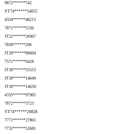
9872******742
YT74******54055
4334******48215
7871******5336
JT52******26967
7838******296
JT20******89604
7571******6428
JT30******55553
JT30******14649
JT30******14650
4335******97905
7872******3723
YT74******20828
7771******27801
7732******52681