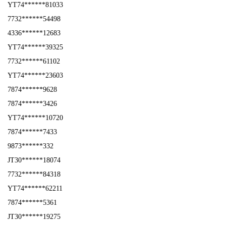
YT74******81033
7732******54498
4336******12683
YT74******39325
7732******61102
YT74******23603
7874******9628
7874******3426
YT74******10720
7874******7433
9873******332
JT30******18074
7732******84318
YT74******62211
7874******5361
JT30******19275