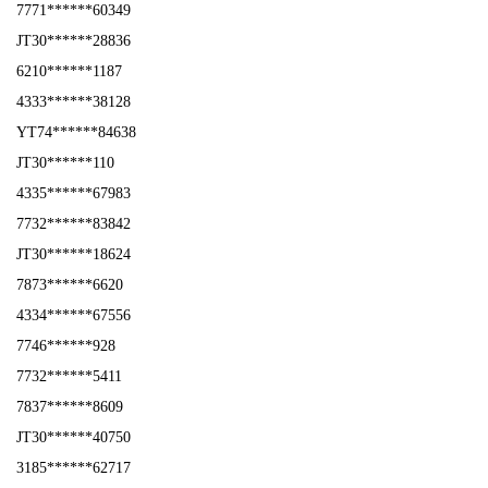
7771******60349
JT30******28836
6210******1187
4333******38128
YT74******84638
JT30******110
4335******67983
7732******83842
JT30******18624
7873******6620
4334******67556
7746******928
7732******5411
7837******8609
JT30******40750
3185******62717