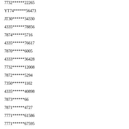
7732******22265
YT74******56473
JT30******34330
4335******78856
7874******5716
4335******76617
7870******6005
4333******36428
7732******12008
7872******5294
7350******1102
4335******40898
7873******66
7871******4727
7771******61586
7771******67595