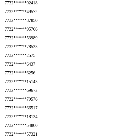
7732******92418
7732******49572
7732******87850
7732******95766
7732******53989
7732******78523
7732******2575
7732******6437
7732******6256
7732******15143
7732******69672
7732******79576
7732******66517
7732******18124
7732******54860
7732******57321