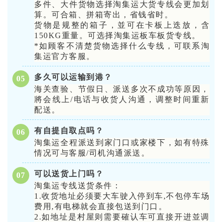
多件、大件货物选择淘集运大货专线会更加划
算。可合箱、拼箱寄出，省钱省时。
货物是规整的箱子，並可在卡板上迭放，含
150KG重量。可选择淘集运板车板货专线。
*如顾客不清楚货物选择什么专线，可联系淘
集运官方客服。
多久可以运输到港？
0
5
海关查验、节假日、派送多次不成功等原因，
將会线上/电话与收货人沟通，调整时间重新
配送。
有自提自取点吗？
0
6
淘集运全程派送到家门口或家楼下，如有特殊
情况可与客服/司机沟通派送。
可以送货上门吗？
0
7
淘集运专线送货条件：
1.收货地址必须要大车驶入停到车,不包停车场
费用,有电梯就会直接包送到门口。
2.如地址是村屋则需要確认车可直接开进並调