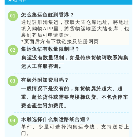
怎么集运鱼缸到香港？
0
1
通过註册淘集运，获取大陆仓库地址。將地址
填入购物APP里，將货物运输至大陆仓库，包
裹到齐后可申请集运。
*页面后方有下载链接及註册网页
集运鱼缸有数量限制吗？
0
2
集运没有数量限制，如是特殊货物请联系淘集
运人工客服咨询。
有额外附加费用吗？
0
3
一般情况下是没有的，如货物属於超大、超
重、超长货件或需要爬楼梯送货、不包含停车
费会產生附加费用。
木雕选择什么集运路线合適？
0
4
单件、少量可选择淘集运专线，支持送货上
门。