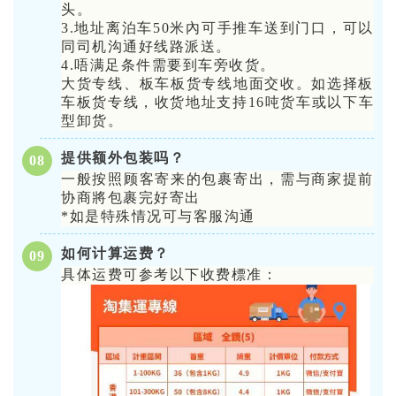
头。
3.地址离泊车50米內可手推车送到门口，可以
同司机沟通好线路派送。
4.唔满足条件需要到车旁收货。
大货专线、板车板货专线地面交收。如选择板
车板货专线，收货地址支持16吨货车或以下车
型卸货。
提供额外包装吗？
0
8
一般按照顾客寄来的包裹寄出，需与商家提前
协商將包裹完好寄出
*如是特殊情况可与客服沟通
如何计算运费？
0
9
具体运费可参考以下收费標准：