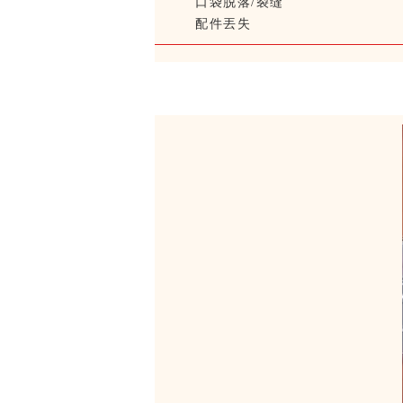
口袋脱落/裂缝
配件丟失