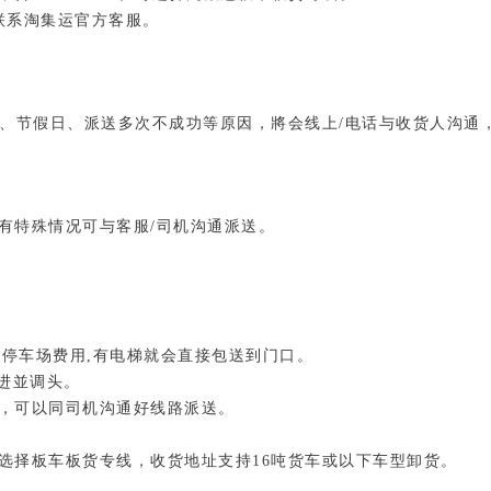
联系淘集运官方客服。
验、节假日、派送多次不成功等原因，將会线上/电话与收货人沟通
有特殊情况可与客服/司机沟通派送。
包停车场费用,有电梯就会直接包送到门口。
进並调头。
口，可以同司机沟通好线路派送。
选择板车板货专线，收货地址支持16吨货车或以下车型卸货。