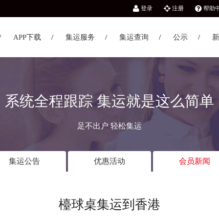
登录
注册
帮助
APP下载
集运服务
集运查询
公示
系统全程跟踪 集运就是这么简单
足不出户 轻松集运
集运公告
优惠活动
会员新闻
檯球桌集运到香港