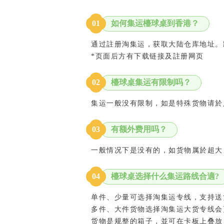
如何集运檯球桌到香港？
0
1
通过註册淘集运，获取大陆仓库地址。
*页面后方有下载链接及註册网页
檯球桌集运有限制吗？
0
2
集运一般没有限制，如是特殊货物请於
有额外费用吗？
0
3
一般情况下是没有的，如货物属於超大
檯球桌选择什么集运路线合適?
0
4
单件、少量可选择淘集运专线，支持送
多件、大件货物选择淘集运大货专线会
货物是规整的箱子，並可在卡板上叠放，