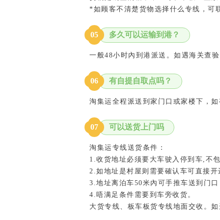
*如顾客不清楚货物选择什么专线，可
多久可以运输到港？
05
一般48小时內到港派送。如遇海关查
有自提自取点吗？
0
6
淘集运全程派送到家门口或家楼下，如
可以送货上门吗
0
7
淘集运专线送货条件：
1.收货地址必须要大车驶入停到车,不
2.如地址是村屋则需要確认车可直接开
3.地址离泊车50米內可手推车送到门
4.唔满足条件需要到车旁收货。
大货专线、板车板货专线地面交收。如