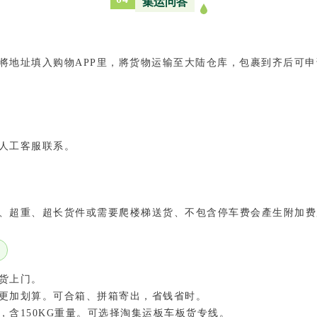
集运问答
將地址填入购物APP里，將货物运输至大陆仓库，包裹到齐后可申
人工客服联系。
、超重、超长货件或需要爬楼梯送货、不包含停车费会產生附加费
货上门。
更加划算。可合箱、拼箱寄出，省钱省时。
含150KG重量。可选择淘集运板车板货专线。