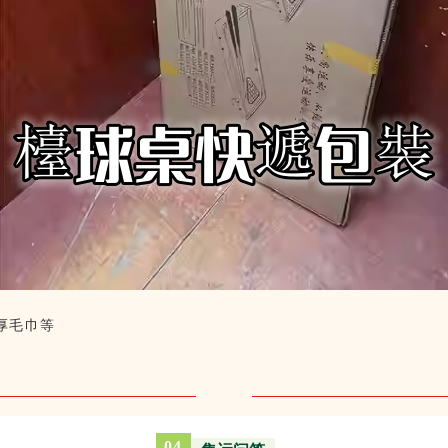
.厚毛巾等
04