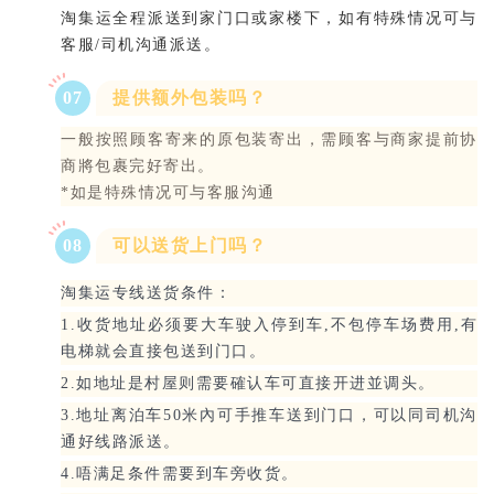
淘集运全程派送到家门口或家楼下，如有特殊情况可与
客服/司机沟通派送。
07
提供额外包装吗？
一般按照顾客寄来的原包装寄出，需顾客与商家提前协
商將包裹完好寄出。
*如是特殊情况可与客服沟通
08
可以送货上门吗？
淘集运专线送货条件：
1.收货地址必须要大车驶入停到车,不包停车场费用,有
电梯就会直接包送到门口。
2.如地址是村屋则需要確认车可直接开进並调头。
3.地址离泊车50米內可手推车送到门口，可以同司机沟
通好线路派送。
4.唔满足条件需要到车旁收货。