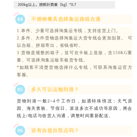
0
4
不锈钢餐具选择集运路线合適
1.单件、少量可选择淘集运专线，支持送货上门。
2.多件、大件货物选择淘集运大货专线会更加划算。 可
以合箱、拼箱寄出，省钱省时。
3.货物是规整的箱子，並可在卡板上迭放，含150KG重
量。可选择淘集运板车板货专线。
*如顾客不清楚货物选择什么专线，可联系淘集运官方
客服。
0
5
多久可以运输到港？
货物到港一般2~4个工作日，如遇特殊情况：天气原
因、海关查验、节假日、派送多次不成功等原因，將会
线上/电话与收货人沟通，调整时间重新配送。
06
设有自提自取点吗？