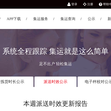
登录
注册
帮助
APP下载
集运服务
集运查询
公示
系统全程跟踪 集运就是这么简单
足不出户 轻松集运
拣货时长公示
派送时效公示
电子秤校对公
本週派送时效更新报告