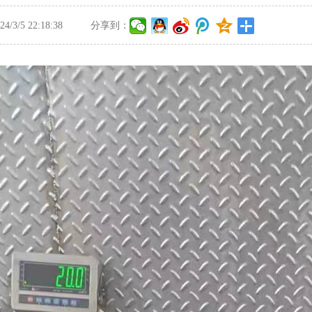
/3/5 22:18:38
分享到：