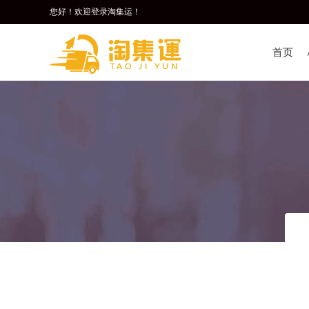
您好！欢迎登录淘集运！
首页