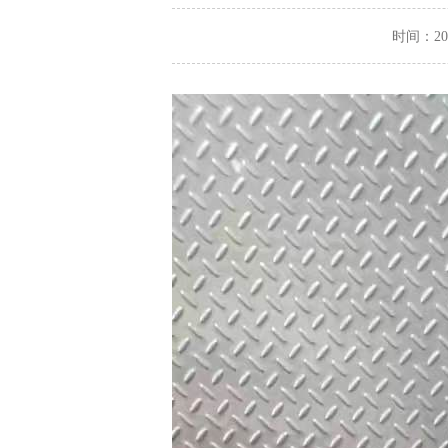
时间：2024