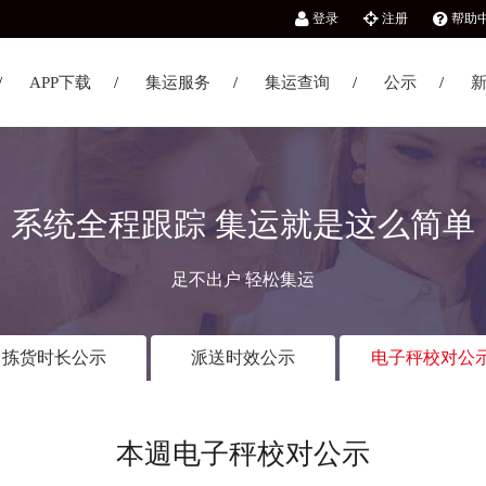
登录
注册
帮助
APP下载
集运服务
集运查询
公示
系统全程跟踪 集运就是这么简单
足不出户 轻松集运
拣货时长公示
派送时效公示
电子秤校对公
本週电子秤校对公示