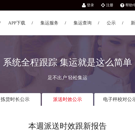
登录
注册
帮助
APP下载
集运服务
集运查询
公示
系统全程跟踪 集运就是这么简单
足不出户 轻松集运
拣货时长公示
派送时效公示
电子秤校对公
本週派送时效跟新报告